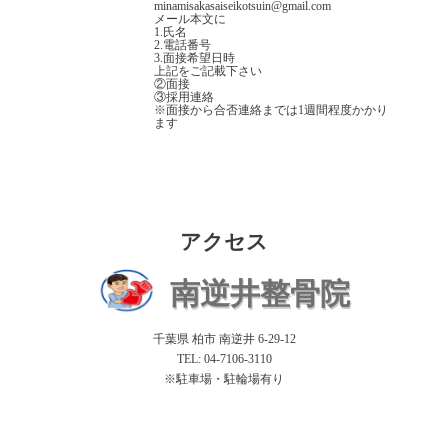
minamisakasaiseikotsuin@gmail.com
メール本文に
1.氏名
2.電話番号
3.面接希望日時
上記をご記載下さい
②面接
③採用連絡
※面接から合否連絡までは1週間程度かかり
ます
アクセス
南逆井整骨院
千葉県 柏市 南逆井 6-29-12
TEL: 04-7106-3110
※駐車場・駐輪場有り