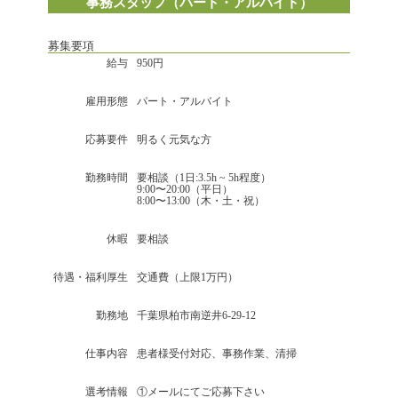
事務スタッフ（パート・アルバイト）
募集要項
給与
950円
雇用形態
パート・アルバイト
応募要件
明るく元気な方
勤務時間
要相談（1日:3.5h ~ 5h程度）
9:00〜20:00（平日）
8:00〜13:00（木・土・祝）
休暇
要相談
待遇・福利厚生
交通費（上限1万円）
勤務地
千葉県柏市南逆井6-29-12
仕事内容
患者様受付対応、事務作業、清掃
選考情報
①メールにてご応募下さい