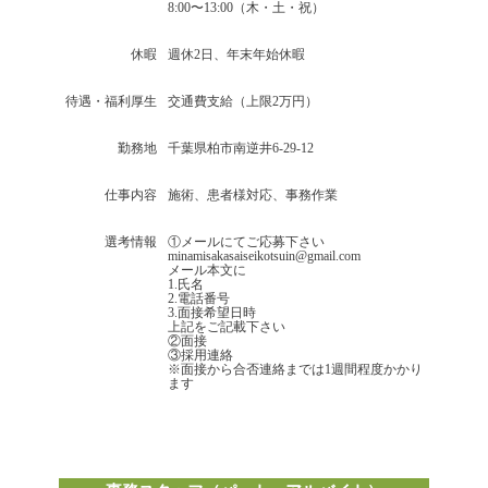
8:00〜13:00（木・土・祝）
休暇
週休2日、年末年始休暇
待遇・福利厚生
交通費支給（上限2万円）
勤務地
千葉県柏市南逆井6-29-12
仕事内容
施術、患者様対応、事務作業
選考情報
①メールにてご応募下さい
minamisakasaiseikotsuin@gmail.com
メール本文に
1.氏名
2.電話番号
3.面接希望日時
上記をご記載下さい
②面接
③採用連絡
※面接から合否連絡までは1週間程度かかり
ます